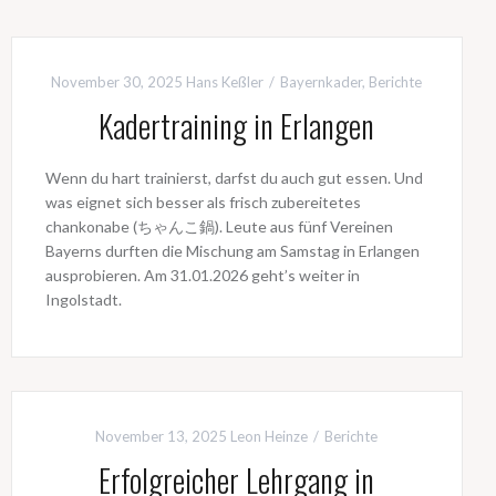
November 30, 2025
Hans Keßler
Bayernkader
,
Berichte
Kadertraining in Erlangen
Wenn du hart trainierst, darfst du auch gut essen. Und
was eignet sich besser als frisch zubereitetes
chankonabe (ちゃんこ鍋). Leute aus fünf Vereinen
Bayerns durften die Mischung am Samstag in Erlangen
ausprobieren. Am 31.01.2026 geht’s weiter in
Ingolstadt.
November 13, 2025
Leon Heinze
Berichte
Erfolgreicher Lehrgang in