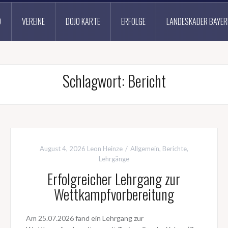
D
VEREINE
DOJO KARTE
ERFOLGE
LANDESKADER BAYER
Schlagwort:
Bericht
August 4, 2026
Leon Heinze
Allgemein
,
Berichte
,
Lehrgänge
Erfolgreicher Lehrgang zur
Wettkampfvorbereitung
Am 25.07.2026 fand ein Lehrgang zur