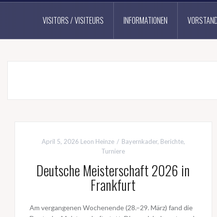
VISITORS / VISITEURS
INFORMATIONEN
VORSTAN
April 5, 2026
Leon Heinze
Bayernkader
,
Berichte
,
Turniere
Deutsche Meisterschaft 2026 in
Frankfurt
Am vergangenen Wochenende (28.–29. März) fand die