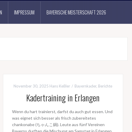
N
IMPRESSUM
BAYERISCHE MEISTERSCHAFT 2026
November 30, 2025
Hans Keßler
Bayernkader
,
Berichte
Kadertraining in Erlangen
Wenn du hart trainierst, darfst du auch gut essen. Und
was eignet sich besser als frisch zubereitetes
chankonabe (ちゃんこ鍋). Leute aus fünf Vereinen
Bayerns durften die Mischung am Samstag in Erlangen