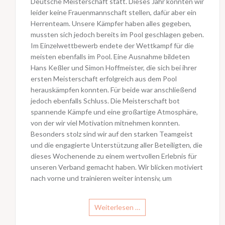
Deutsche Meisterschaft statt. Dieses Jahr konnten wir
leider keine Frauenmannschaft stellen, dafür aber ein
Herrenteam. Unsere Kämpfer haben alles gegeben,
mussten sich jedoch bereits im Pool geschlagen geben.
Im Einzelwettbewerb endete der Wettkampf für die
meisten ebenfalls im Pool. Eine Ausnahme bildeten
Hans Keßler und Simon Hoffmeister, die sich bei ihrer
ersten Meisterschaft erfolgreich aus dem Pool
herauskämpfen konnten. Für beide war anschließend
jedoch ebenfalls Schluss. Die Meisterschaft bot
spannende Kämpfe und eine großartige Atmosphäre,
von der wir viel Motivation mitnehmen konnten.
Besonders stolz sind wir auf den starken Teamgeist
und die engagierte Unterstützung aller Beteiligten, die
dieses Wochenende zu einem wertvollen Erlebnis für
unseren Verband gemacht haben. Wir blicken motiviert
nach vorne und trainieren weiter intensiv, um
Weiterlesen …