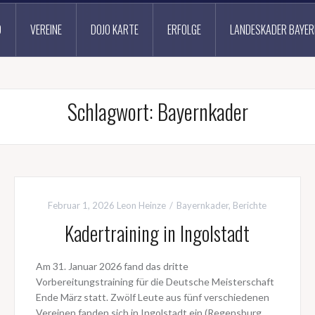
D
VEREINE
DOJO KARTE
ERFOLGE
LANDESKADER BAYER
Schlagwort:
Bayernkader
Februar 1, 2026
Leon Heinze
Bayernkader
,
Berichte
Kadertraining in Ingolstadt
Am 31. Januar 2026 fand das dritte
Vorbereitungstraining für die Deutsche Meisterschaft
Ende März statt. Zwölf Leute aus fünf verschiedenen
Vereinen fanden sich in Ingolstadt ein (Regensburg,