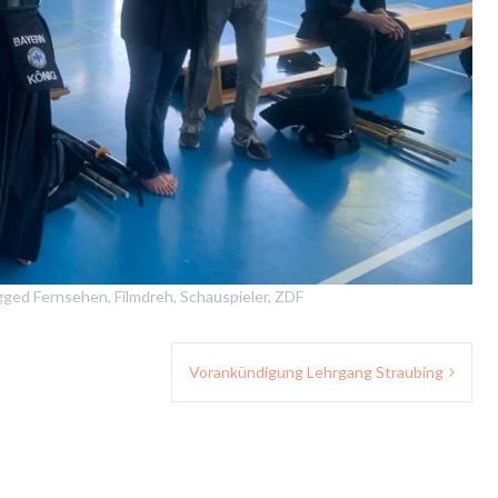
gged
Fernsehen
,
Filmdreh
,
Schauspieler
,
ZDF
Vorankündigung Lehrgang Straubing