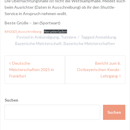
Die Übernachtungshalle ist nicht die Wettkampfhalle. Meldet euch
beim Ausrichter (Daten in Ausschreibung) ob ihr den Shuttle-
Service in Anspruch nehmen wollt.
Beste Grüße – Jan (Sportwart)
BM2025_Ausschreibung
Herunterladen
Posted in
Ankündigung
,
Turniere
Tagged
Anmeldung
,
Bayerische Meisterschaft
,
Bayerische Meisterschaften
Beitragsnavigation
Deutsche
Bericht zum 6.
Meisterschaften 2025 in
Ostbayerischen Kendo-
Frankfurt
Lehrgang
Suchen
Suchen