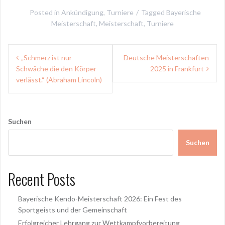
Posted in
Ankündigung
,
Turniere
Tagged
Bayerische
Meisterschaft
,
Meisterschaft
,
Turniere
Beitragsnavigation
„Schmerz ist nur
Deutsche Meisterschaften
Schwäche die den Körper
2025 in Frankfurt
verlässt.“ (Abraham Lincoln)
Suchen
Suchen
Recent Posts
Bayerische Kendo-Meisterschaft 2026: Ein Fest des
Sportgeists und der Gemeinschaft
Erfolgreicher Lehrgang zur Wettkampfvorbereitung