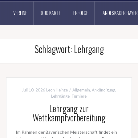
D
VEREINE
DOJO KARTE
ERFOLGE
LANDESKADER BAYER
Schlagwort:
Lehrgang
Juli 10, 2026
Leon Heinze
Allgemein
,
Ankündigung
,
Lehrgänge
,
Turniere
Lehrgang zur
Wettkampfvorbereitung
Im Rahmen der Bayerischen Meisterschaft findet ein