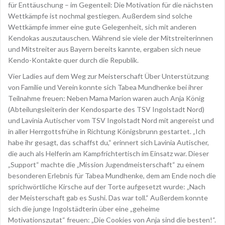
für Enttäuschung – im Gegenteil: Die Motivation für die nächsten
Wettkämpfe ist nochmal gestiegen. Außerdem sind solche
Wettkämpfe immer eine gute Gelegenheit, sich mit anderen
Kendokas auszutauschen. Während sie viele der Mitstreiterinnen
und Mitstreiter aus Bayern bereits kannte, ergaben sich neue
Kendo-Kontakte quer durch die Republik.
Vier Ladies auf dem Weg zur Meisterschaft Über Unterstützung
von Familie und Verein konnte sich Tabea Mundhenke bei ihrer
Teilnahme freuen: Neben Mama Marion waren auch Anja König
(Abteilungsleiterin der Kendosparte des TSV Ingolstadt Nord)
und Lavinia Autischer vom TSV Ingolstadt Nord mit angereist und
in aller Herrgottsfrühe in Richtung Königsbrunn gestartet. „Ich
habe ihr gesagt, das schaffst du,“ erinnert sich Lavinia Autischer,
die auch als Helferin am Kampfrichtertisch im Einsatz war. Dieser
„Support“ machte die „Mission Jugendmeisterschaft“ zu einem
besonderen Erlebnis für Tabea Mundhenke, dem am Ende noch die
sprichwörtliche Kirsche auf der Torte aufgesetzt wurde: „Nach
der Meisterschaft gab es Sushi. Das war toll.“ Außerdem konnte
sich die junge Ingolstädterin über eine „geheime
Motivationszutat“ freuen: „Die Cookies von Anja sind die besten!“.