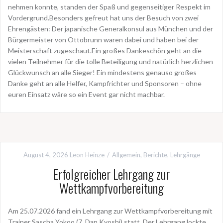
nehmen konnte, standen der Spaß und gegenseitiger Respekt im
Vordergrund.Besonders gefreut hat uns der Besuch von zwei
Ehrengästen: Der japanische Generalkonsul aus München und der
Bürgermeister von Ottobrunn waren dabei und haben bei der
Meisterschaft zugeschaut.Ein großes Dankeschön geht an die
vielen Teilnehmer für die tolle Beteiligung und natürlich herzlichen
Glückwunsch an alle Sieger! Ein mindestens genauso großes
Danke geht an alle Helfer, Kampfrichter und Sponsoren – ohne
euren Einsatz wäre so ein Event gar nicht machbar.
August 4, 2026
Leon Heinze
Allgemein
,
Berichte
,
Lehrgänge
Erfolgreicher Lehrgang zur
Wettkampfvorbereitung
Am 25.07.2026 fand ein Lehrgang zur Wettkampfvorbereitung mit
Trainer Sascha Yokoo (7. Dan Kyoshi) statt. Der Lehrgang lockte