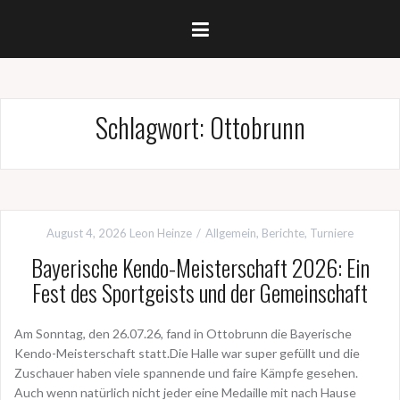
Schlagwort:
Ottobrunn
August 4, 2026
Leon Heinze
Allgemein
,
Berichte
,
Turniere
Bayerische Kendo-Meisterschaft 2026: Ein
Fest des Sportgeists und der Gemeinschaft
Am Sonntag, den 26.07.26, fand in Ottobrunn die Bayerische
Kendo-Meisterschaft statt.Die Halle war super gefüllt und die
Zuschauer haben viele spannende und faire Kämpfe gesehen.
Auch wenn natürlich nicht jeder eine Medaille mit nach Hause