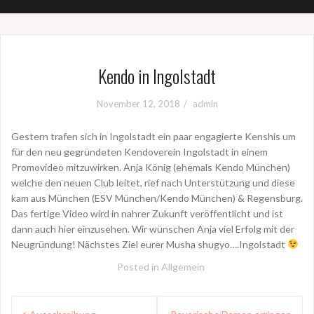
Kendo in Ingolstadt
November 12, 2018
admin
Gestern trafen sich in Ingolstadt ein paar engagierte Kenshis um
für den neu gegründeten Kendoverein Ingolstadt in einem
Promovideo mitzuwirken. Anja König (ehemals Kendo München)
welche den neuen Club leitet, rief nach Unterstützung und diese
kam aus München (ESV München/Kendo München) & Regensburg.
Das fertige Video wird in nahrer Zukunft veröffentlicht und ist
dann auch hier einzusehen. Wir wünschen Anja viel Erfolg mit der
Neugründung! Nächstes Ziel eurer Musha shugyo….Ingolstadt
Posted in
Allgemein
Beitragsnavigation